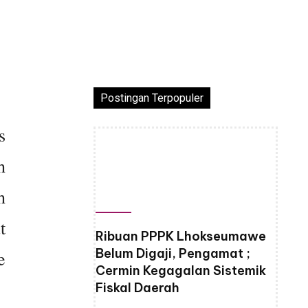
Postingan Terpopuler
s
h
h
t
Ribuan PPPK Lhokseumawe
Belum Digaji, Pengamat ;
e
Cermin Kegagalan Sistemik
Fiskal Daerah