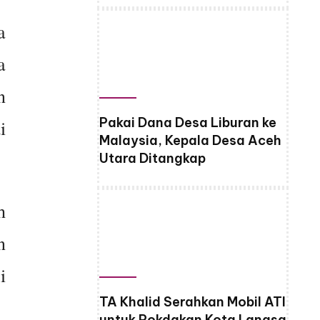
a
a
n
Pakai Dana Desa Liburan ke
i
Malaysia, Kepala Desa Aceh
Utara Ditangkap
h
n
i
TA Khalid Serahkan Mobil ATI
untuk Pokdakan Kota Langsa