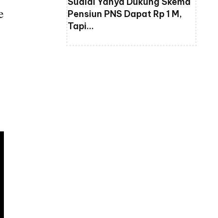
Suaidi Yahya Dukung Skema
e
Pensiun PNS Dapat Rp 1 M,
Tapi…