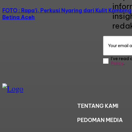
infor
FOTO : Rapa’i, Perkusi Nyaring dari Kulit Kambing
insig
Betina Aceh
redak
I've read
Policy
.
TENTANG KAMI
PEDOMAN MEDIA