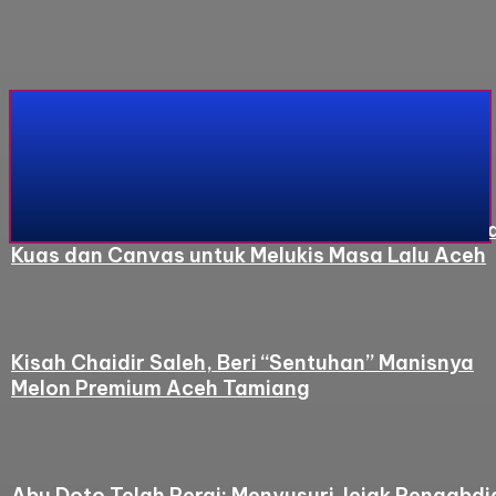
Sosok
Kisah Sayed Art, Habiskan Masa Hidupnya deng
Kuas dan Canvas untuk Melukis Masa Lalu Aceh
Kisah Chaidir Saleh, Beri “Sentuhan” Manisnya
Melon Premium Aceh Tamiang
Abu Doto Telah Pergi: Menyusuri Jejak Pengabdi