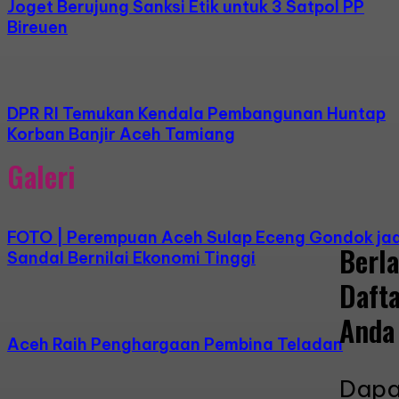
Joget Berujung Sanksi Etik untuk 3 Satpol PP
Bireuen
DPR RI Temukan Kendala Pembangunan Huntap
Korban Banjir Aceh Tamiang
Galeri
FOTO | Perempuan Aceh Sulap Eceng Gondok jad
Berl
Sandal Bernilai Ekonomi Tinggi
Daft
Anda
Aceh Raih Penghargaan Pembina Teladan
Dapa