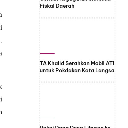
Fiskal Daerah
a
i
.
a
TA Khalid Serahkan Mobil ATI
untuk Pokdakan Kota Langsa
k
i
n
Pakai Dana Desa Liburan ke