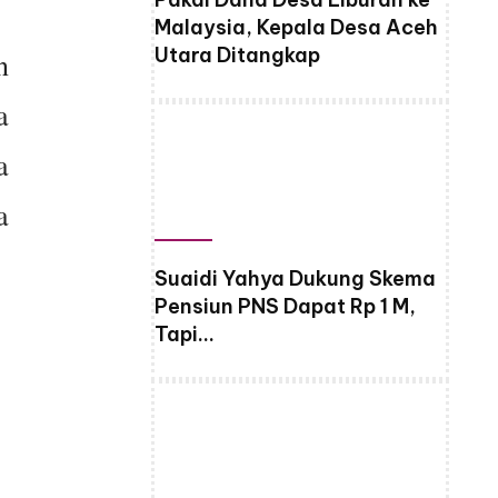
Malaysia, Kepala Desa Aceh
Utara Ditangkap
n
a
a
a
Suaidi Yahya Dukung Skema
Pensiun PNS Dapat Rp 1 M,
Tapi…