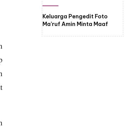
Keluarga Pengedit Foto
Ma’ruf Amin Minta Maaf
n
p
n
t
n
.