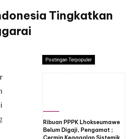
ndonesia Tingkatkan
garai
Postingan Terpopuler
r
n
i
g
Ribuan PPPK Lhokseumawe
Belum Digaji, Pengamat ;
Cermin Kegagalan Sistemik