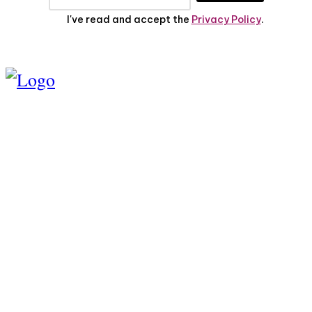
I've read and accept the
Privacy Policy
.
TENTANG KAMI
PEDOMAN MEDIA
SIBER
SERVICE
PRIVASI