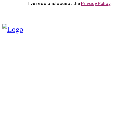
I've read and accept the
Privacy Policy
.
TENTANG KAMI
PEDOMAN MEDIA
SIBER
SERVICE
PRIVASI