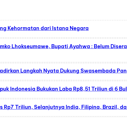
ang Kehormatan dari Istana Negara
Pemko Lhokseumawe, Bupati Ayahwa : Belum Diser
 Hadirkan Langkah Nyata Dukung Swasembada Pa
uk Indonesia Bukukan Laba Rp8,51 Triliun di 6 B
p7 Triliun, Selanjutnya India, Filipina, Brazil, 