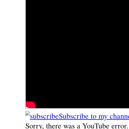
Subscribe to my chann
Sorry, there was a YouTube error.