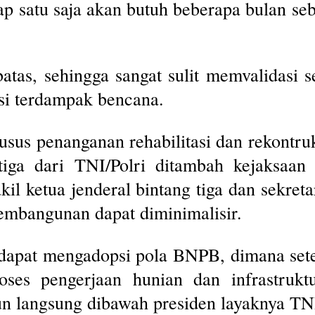
hap satu saja akan butuh beberapa bulan 
batas, sehingga sangat sulit memvalidasi s
nsi terdampak bencana.
usus penanganan rehabilitasi dan rekontru
 tiga dari TNI/Polri ditambah kejaksaan
akil ketua jenderal bintang tiga dan sekret
embangunan dapat diminimalisir.
 dapat mengadopsi pola BNPB, dimana set
ses pengerjaan hunian dan infrastruktu
un langsung dibawah presiden layaknya TNI