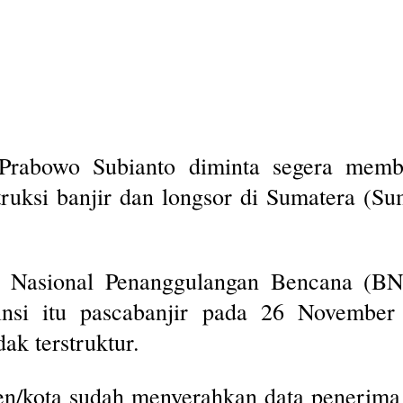
abowo Subianto diminta segera membe
truksi banjir dan longsor di Sumatera (S
an Nasional Penanggulangan Bencana (B
insi itu pascabanjir pada 26 November
ak terstruktur.
ten/kota sudah menyerahkan data penerim