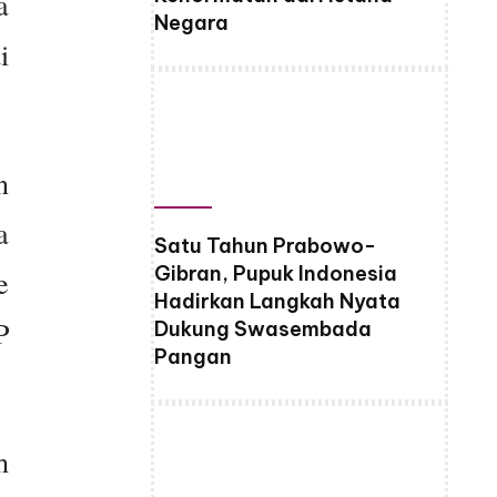
a
Negara
i
n
a
Satu Tahun Prabowo-
Gibran, Pupuk Indonesia
e
Hadirkan Langkah Nyata
P
Dukung Swasembada
Pangan
h