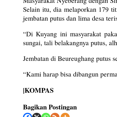
Masyarakat Nyeberang dengan Sli
Selain itu, dia melaporkan 179 t
jembatan putus dan lima desa teris
“Di Kuyang ini masyarakat pakai
sungai, tali belakangnya putus, al
Jembatan di Beureughang putus se
“Kami harap bisa dibangun perman
|KOMPAS
Bagikan Postingan