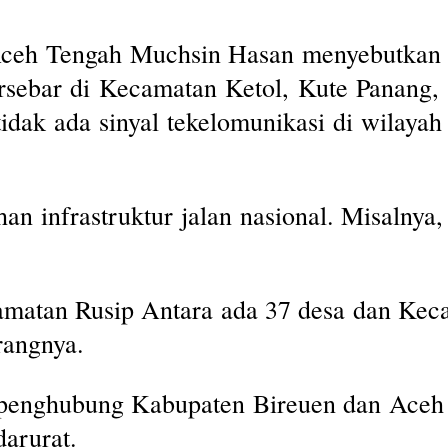
h Tengah Muchsin Hasan menyebutkan 70 
sebar di Kecamatan Ketol, Kute Panang, 
tidak ada sinyal tekelomunikasi di wilaya
an infrastruktur jalan nasional. Misalny
amatan Rusip Antara ada 37 desa dan Keca
rangnya.
 penghubung Kabupaten Bireuen dan Aceh T
darurat.