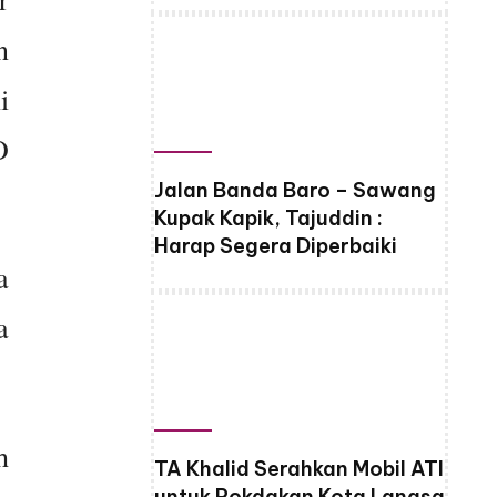
n
i
O
Jalan Banda Baro – Sawang
Kupak Kapik, Tajuddin :
Harap Segera Diperbaiki
a
a
h
TA Khalid Serahkan Mobil ATI
untuk Pokdakan Kota Langsa