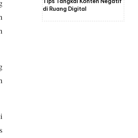
g
Tips Tangkal Konten Negatif
di Ruang Digital
n
n
g
h
i
s