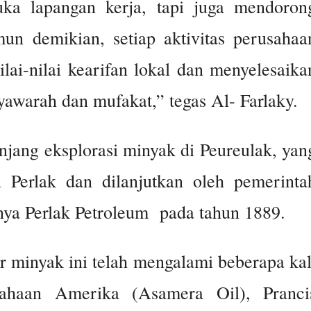
ka lapangan kerja, tapi juga mendoron
n demikian, setiap aktivitas perusahaa
ilai-nilai kearifan lokal dan menyelesaika
awarah dan mufakat,” tegas Al- Farlaky.
njang eksplorasi minyak di Peureulak, yan
 Perlak dan dilanjutkan oleh pemerinta
inya Perlak Petroleum pada tahun 1889.
ur minyak ini telah mengalami beberapa kal
usahaan Amerika (Asamera Oil), Pranci