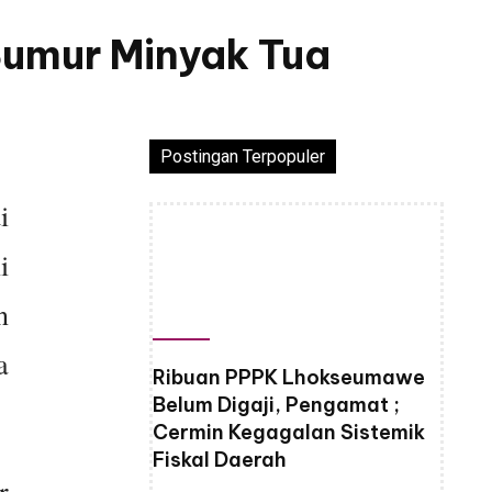
Sumur Minyak Tua
Postingan Terpopuler
i
i
n
a
Ribuan PPPK Lhokseumawe
Belum Digaji, Pengamat ;
Cermin Kegagalan Sistemik
Fiskal Daerah
r