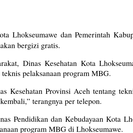
ta Lhokseumawe dan Pemerintah Kabupa
an bergizi gratis.
akat, Dinas Kesehatan Kota Lhokseumaw
k teknis pelaksanaan program MBG.
as Kesehatan Provinsi Aceh tentang tek
kembali,” terangnya per telepon.
inas Pendidikan dan Kebudayaan Kota L
aksanaan program MBG di Lhokseumawe.