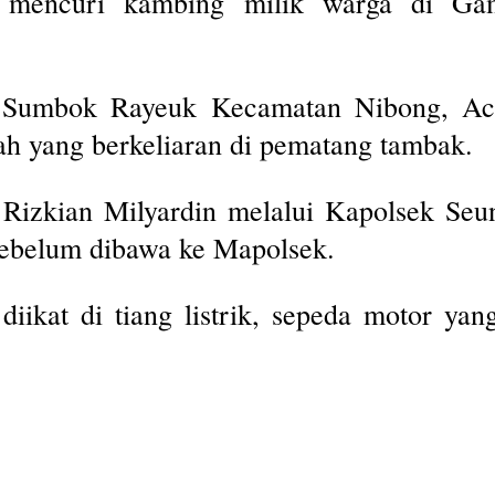
 mencuri kambing milik warga di G
Sumbok Rayeuk Kecamatan Nibong, Ace
h yang berkeliaran di pematang tambak.
Rizkian Milyardin melalui Kapolsek Seu
sebelum dibawa ke Mapolsek.
iikat di tiang listrik, sepeda motor ya