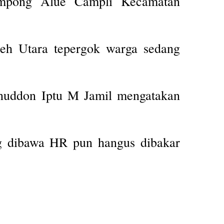
ampong Alue Campli Kecamatan
h Utara tepergok warga sedang
nuddon Iptu M Jamil mengatakan
ng dibawa HR pun hangus dibakar