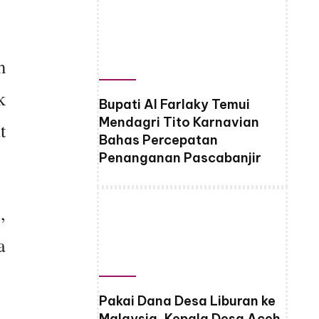
m
k
Bupati Al Farlaky Temui
Mendagri Tito Karnavian
t
Bahas Percepatan
Penanganan Pascabanjir
,
a
Pakai Dana Desa Liburan ke
Malaysia, Kepala Desa Aceh