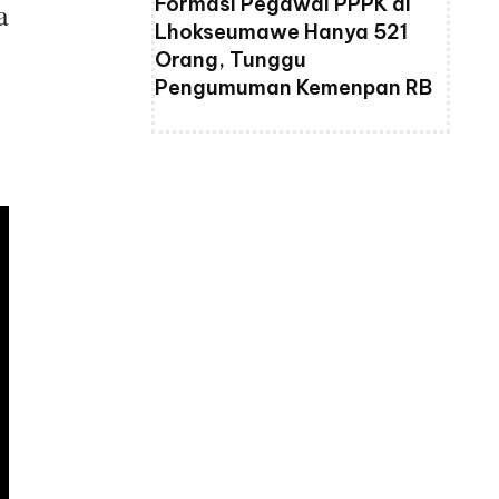
Formasi Pegawai PPPK di
a
Lhokseumawe Hanya 521
Orang, Tunggu
Pengumuman Kemenpan RB