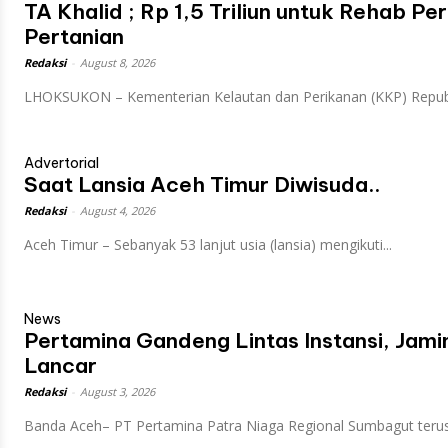
TA Khalid ; Rp 1,5 Triliun untuk Rehab Per
Pertanian
Redaksi
-
August 8, 2026
LHOKSUKON – Kementerian Kelautan dan Perikanan (KKP) Republ
Advertorial
Saat Lansia Aceh Timur Diwisuda..
Redaksi
-
August 4, 2026
Aceh Timur – Sebanyak 53 lanjut usia (lansia) mengikuti...
News
Pertamina Gandeng Lintas Instansi, Ja
Lancar
Redaksi
-
August 3, 2026
Banda Aceh– PT Pertamina Patra Niaga Regional Sumbagut terus.