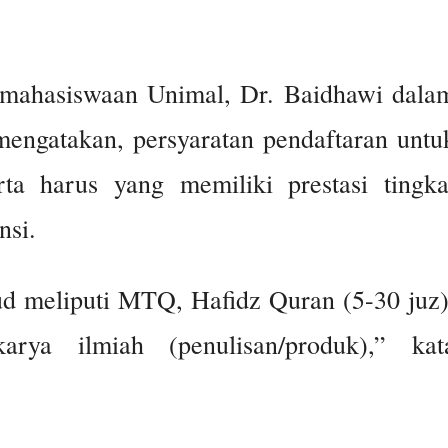
emahasiswaan Unimal, Dr. Baidhawi dala
 mengatakan, persyaratan pendaftaran untu
rta harus yang memiliki prestasi tingka
nsi.
ud meliputi MTQ, Hafidz Quran (5-30 juz)
karya ilmiah (penulisan/produk),” kat