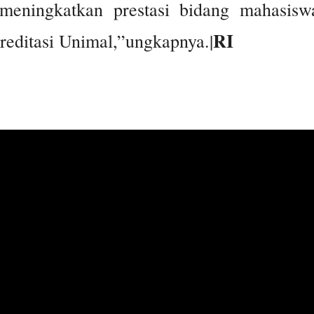
 meningkatkan prestasi bidang mahasisw
RI
editasi Unimal,”ungkapnya.|