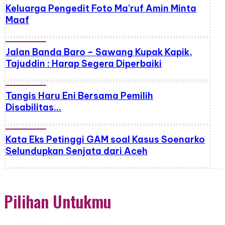
Keluarga Pengedit Foto Ma’ruf Amin Minta
Maaf
Jalan Banda Baro – Sawang Kupak Kapik,
Tajuddin : Harap Segera Diperbaiki
Tangis Haru Eni Bersama Pemilih
Disabilitas…
Kata Eks Petinggi GAM soal Kasus Soenarko
Selundupkan Senjata dari Aceh
Pilihan Untukmu