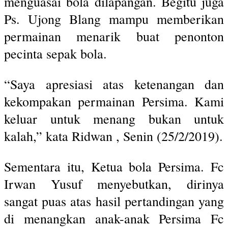
menguasai bola dilapangan. Begitu juga
Ps. Ujong Blang mampu memberikan
permainan menarik buat penonton
pecinta sepak bola.
“Saya apresiasi atas ketenangan dan
kekompakan permainan Persima. Kami
keluar untuk menang bukan untuk
kalah,” kata Ridwan , Senin (25/2/2019).
Sementara itu, Ketua bola Persima. Fc
Irwan Yusuf menyebutkan, dirinya
sangat puas atas hasil pertandingan yang
di menangkan anak-anak Persima Fc