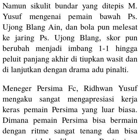
Namun sikulit bundar yang ditepis M.
Yusuf mengenai pemain bawah Ps.
Ujong Blang Ain, dan bola pun melesat
ke jaring Ps. Ujong Blang, skor pun
berubah menjadi imbang 1-1 hingga
peluit panjang akhir di tiupkan wasit dan
di lanjutkan dengan drama adu pinalti.
Meneger Persima Fc, Ridhwan Yusuf
mengaku sangat mengapresiasi kerja
keras pemain Persima yang luar biasa.
Dimana pemain Persima bisa bermain
dengan ritme sangat tenang dan bisa