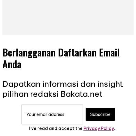
Berlangganan Daftarkan Email
Anda
Dapatkan informasi dan insight
pilihan redaksi Bakata.net
Subscribe
I've read and accept the
Privacy Policy
.