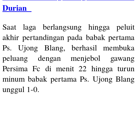
Durian
Saat laga berlangsung hingga peluit
akhir pertandingan pada babak pertama
Ps. Ujong Blang, berhasil membuka
peluang dengan menjebol gawang
Persima Fc di menit 22 hingga turun
minum babak pertama Ps. Ujong Blang
unggul 1-0.