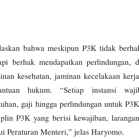
elaskan bahwa meskipun P3K tidak berha
api berhak mendapatkan perlindungan, d
minan kesehatan, jaminan kecelakaan kerja
ntuan hukum. “Setiap instansi waji
han, gaji hingga perlindungan untuk P3K
iplin P3K yang berisi kewajiban, larangan
ui Peraturan Menteri,” jelas Haryomo.