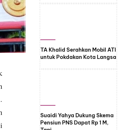
TA Khalid Serahkan Mobil ATI
untuk Pokdakan Kota Langsa
k
n
.
n
Suaidi Yahya Dukung Skema
Pensiun PNS Dapat Rp 1 M,
i
Tapi…