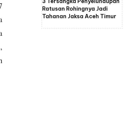
3 Tersangka Penyelundupan
7
Ratusan Rohingnya Jadi
Tahanan Jaksa Aceh Timur
a
a
,
n