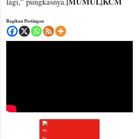
|MUMUL|KCM
lagi,” pungkasnya.
Bagikan Postingan