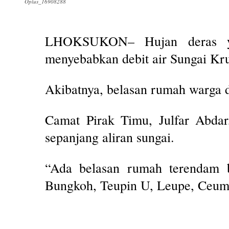
Oplus_16908288
LHOKSUKON– Hujan deras ya
menyebabkan debit air Sungai Kr
Akibatnya, belasan rumah warga d
Camat Pirak Timu, Julfar Abdar
sepanjang aliran sungai.
“Ada belasan rumah terendam 
Bungkoh, Teupin U, Leupe, Ceume