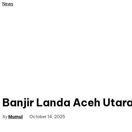
News
Banjir Landa Aceh Utar
By
Mumul
October 14, 2025