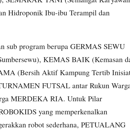
an Hidroponik Ibu-ibu Terampil dan
dengan sub program berupa GERMAS SEWU
a Sumbersewu), KEMAS BAIK (Kemasan d
 (Bersih Aktif Kampung Tertib Inisiat
), TURNAMEN FUTSAL antar Rukun Warg
warga MERDEKA RIA. Untuk Pilar
am ROBOKIDS yang memperkenalkan
ggerakkan robot sederhana, PETUALANG