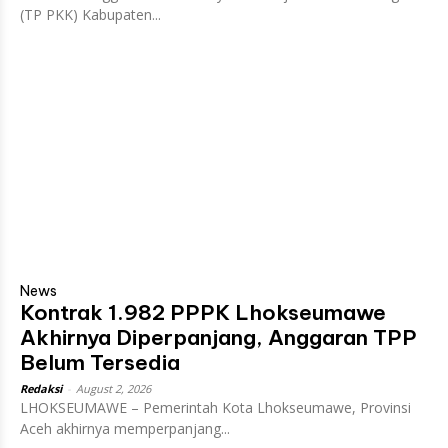
(TP PKK) Kabupaten...
News
Kontrak 1.982 PPPK Lhokseumawe
Akhirnya Diperpanjang, Anggaran TPP
Belum Tersedia
Redaksi
-
August 2, 2026
LHOKSEUMAWE – Pemerintah Kota Lhokseumawe, Provinsi
Aceh akhirnya memperpanjang...