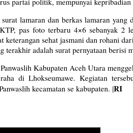
urus partai politik, mempunyai kepribadian
surat lamaran dan berkas lamaran yang d
 KTP, pas foto terbaru 4×6 sebanyak 2 l
rat keterangan sehat jasmani dan rohani dar
 terakhir adalah surat pernyataan berisi m
 Panwaslih Kabupaten Aceh Utara menggela
aha di Lhokseumawe. Kegiatan tersebut 
RI
 Panwaslih kecamatan se kabupaten. |