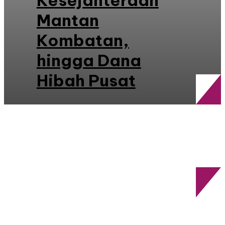
Kesejahteraan
Mantan
Kombatan,
hingga Dana
Hibah Pusat