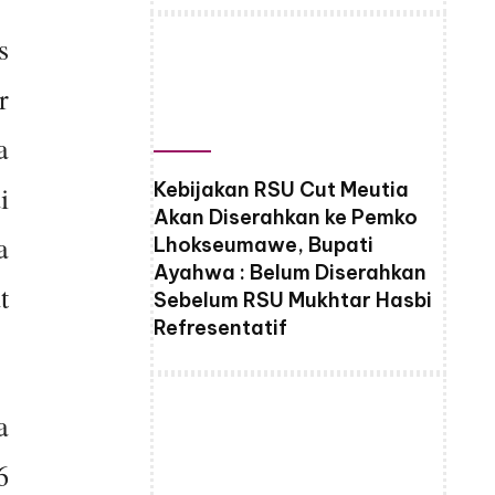
s
r
a
Kebijakan RSU Cut Meutia
i
Akan Diserahkan ke Pemko
a
Lhokseumawe, Bupati
Ayahwa : Belum Diserahkan
t
Sebelum RSU Mukhtar Hasbi
Refresentatif
a
6