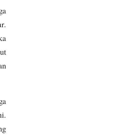
ga
r.
ka
ut
an
ga
i.
ng