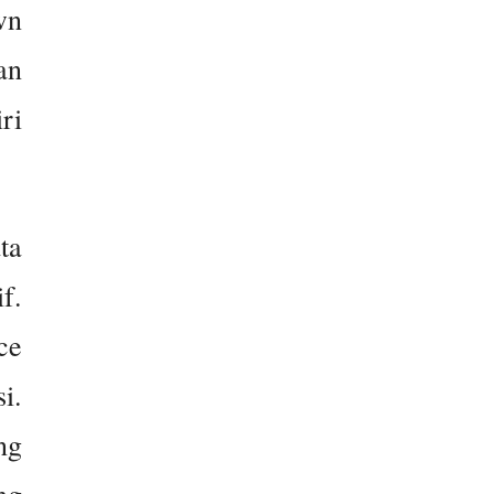
wn
an
ri
ta
f.
ce
i.
ng