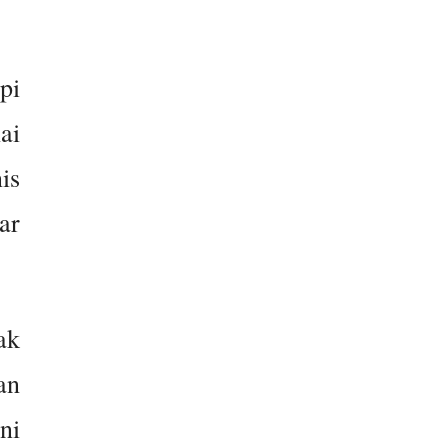
pi
ai
is
ar
ak
an
ni