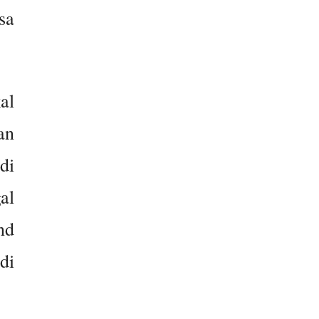
sa
al
an
di
al
nd
di