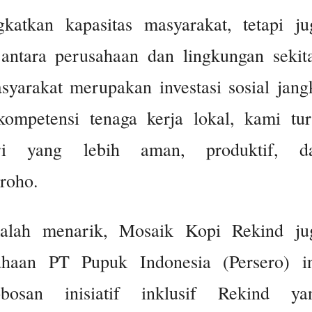
katkan kapasitas masyarakat, tetapi ju
ntara perusahaan dan lingkungan sekita
yarakat merupakan investasi sosial jang
ompetensi tenaga kerja lokal, kami tur
tri yang lebih aman, produktif, d
groho.
alah menarik, Mosaik Kopi Rekind ju
haan PT Pupuk Indonesia (Persero) in
osan inisiatif inklusif Rekind ya