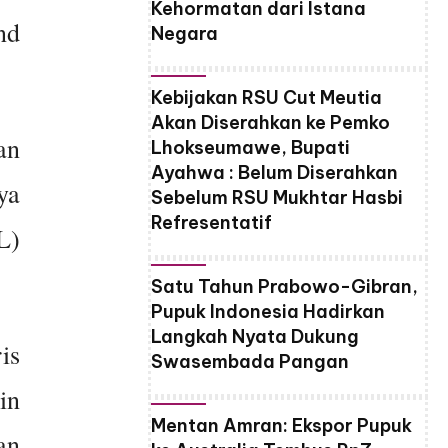
Kehormatan dari Istana
nd
Negara
Kebijakan RSU Cut Meutia
Akan Diserahkan ke Pemko
an
Lhokseumawe, Bupati
Ayahwa : Belum Diserahkan
ya
Sebelum RSU Mukhtar Hasbi
Refresentatif
L)
Satu Tahun Prabowo-Gibran,
Pupuk Indonesia Hadirkan
Langkah Nyata Dukung
is
Swasembada Pangan
in
Mentan Amran: Ekspor Pupuk
an