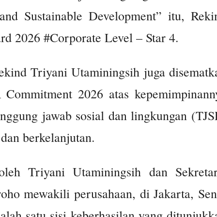
and Sustainable Development” itu, Reki
d 2026 #Corporate Level – Star 4.
ekind Triyani Utaminingsih juga disematk
 Commitment 2026 atas kepemimpinann
nggung jawab sosial dan lingkungan (TJS
dan berkelanjutan.
oleh Triyani Utaminingsih dan Sekretar
ho mewakili perusahaan, di Jakarta, Sen
alah satu sisi keberhasilan yang ditunjukk