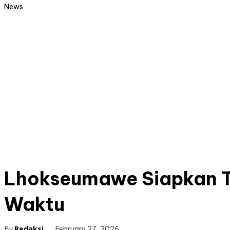
News
Lhokseumawe Siapkan TH
Waktu
By
Redaksi
February 27, 2026