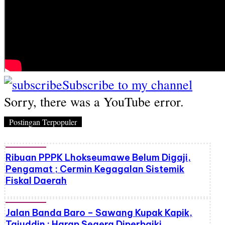
Subscribe to my channel
Sorry, there was a YouTube error.
Postingan Terpopuler
Ribuan PPPK Lhokseumawe Belum Digaji,
Pengamat ; Cermin Kegagalan Sistemik
Fiskal Daerah
Jalan Banda Baro – Sawang Kupak Kapik,
Tajuddin : Harap Segera Diperbaiki