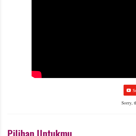
S
Sorry, 
Pilihan Untukmu