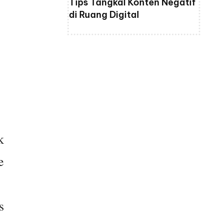
Tips Tangkal Konten Negatif
di Ruang Digital
k
e
s