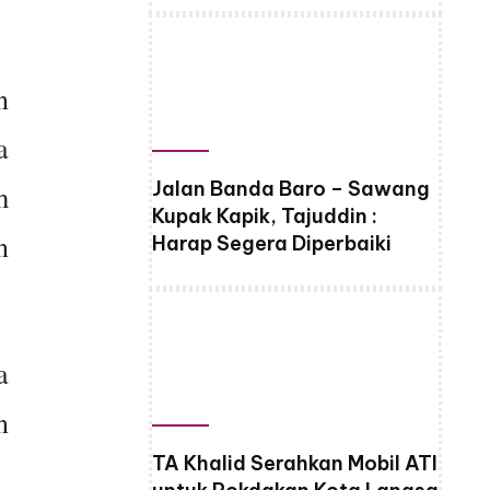
n
a
Jalan Banda Baro – Sawang
m
Kupak Kapik, Tajuddin :
n
Harap Segera Diperbaiki
a
n
TA Khalid Serahkan Mobil ATI