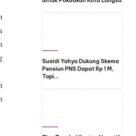
untuk Pokdakan Kota Langsa
h
a
h
g
Suaidi Yahya Dukung Skema
Pensiun PNS Dapat Rp 1 M,
Tapi…
n
h