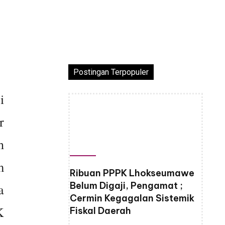
Postingan Terpopuler
i
r
h
m
Ribuan PPPK Lhokseumawe
Belum Digaji, Pengamat ;
a
Cermin Kegagalan Sistemik
K
Fiskal Daerah