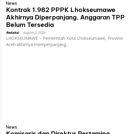
News
Kontrak 1.982 PPPK Lhokseumawe
Akhirnya Diperpanjang, Anggaran TPP
Belum Tersedia
Redaksi
-
August 2, 2026
LHOKSEUMAWE – Pemerintah Kota Lhokseumawe, Provinsi
Aceh akhirnya memperpanjang...
News
Komisaris dan Direktur Pertamina