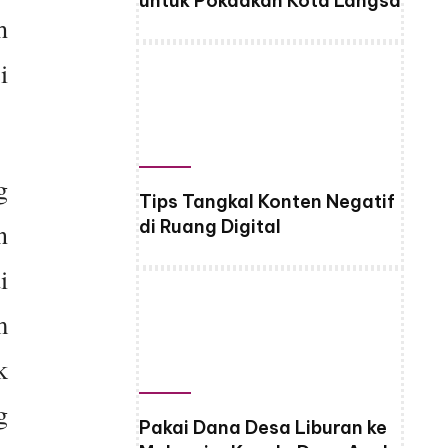
untuk Pokdakan Kota Langsa
h
i
g
Tips Tangkal Konten Negatif
di Ruang Digital
n
i
m
k
g
Pakai Dana Desa Liburan ke