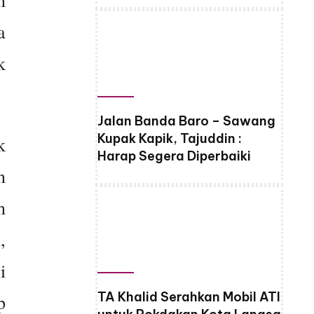
a
k
Jalan Banda Baro – Sawang
Kupak Kapik, Tajuddin :
k
Harap Segera Diperbaiki
n
n
,
i
TA Khalid Serahkan Mobil ATI
p