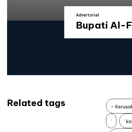
Advertorial
Bupati Al-F
Related tags
– Kerusa
'
’ k