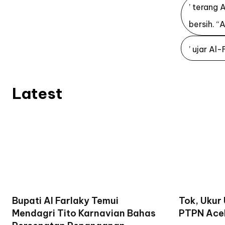
’ terang
bersih. “
’ ujar Al
Latest
Bupati Al Farlaky Temui
Tok, Ukur
Mendagri Tito Karnavian Bahas
PTPN Ace