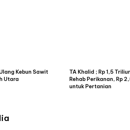
 Ulang Kebun Sawit
TA Khalid ; Rp 1,5 Trili
h Utara
Rehab Perikanan, Rp 2,5
untuk Pertanian
dia