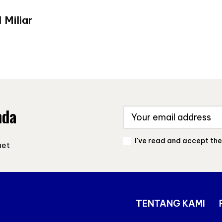
 Miliar
nda
I've read and accept th
net
TENTANG KAMI